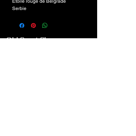
Étoile rouge de Belgrade
Serbie
Old Sport Shop
contact@old-sport-shop.com
CGV