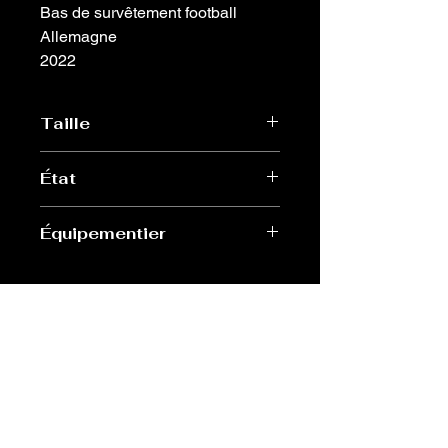
Bas de survêtement football
Allemagne
2022
Taille
S
État
Très bon
Équipementier
Adidas
Old Sport Shop
contact@old-sport-shop.com
CGV