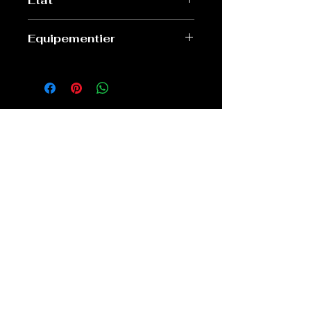
Etat
Très bon
Equipementier
Tacx
Old Sport Shop
contact@old-sport-shop.com
CGV