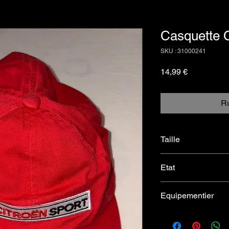
Casquette C
SKU : 31000241
Prix
14,99 €
Ru
Taille
Unique, reglable
Etat
Très bon , intérieur
Equipementier
Citroën