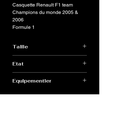
Casquette Renault F1 team
Champions du monde 2005 &
2006
Formule 1
Taille
Unique, reglable
Etat
Neuf avec étiquette
Equipementier
Renault
Old Sport Shop
contact@old-sport-shop.com