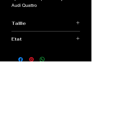
Audi Quattro
Taille
17 cm diamètre
Etat
Très bon
Old Sport Shop
contact@old-sport-shop.com
CGV