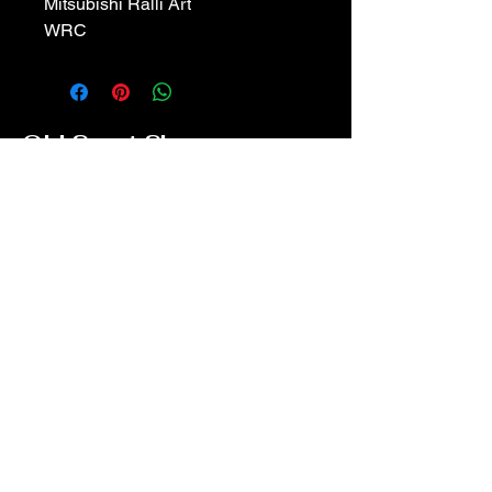
Mitsubishi Ralli Art
WRC
Old Sport Shop
contact@old-sport-shop.com
CGV