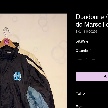
Doudoune /
de Marseill
SKU : 11000296
Prix
59,99 €
Quantité
*
Aj
Taille
M
Etat