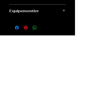
Bon
Equipementier
OM
Old Sport Shop
contact@old-sport-shop.com
CGV