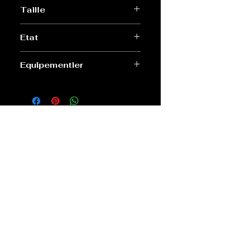
Taille
M
Etat
Très bon état
Equipementier
Nike
Old Sport Shop
contact@old-sport-shop.com
CGV