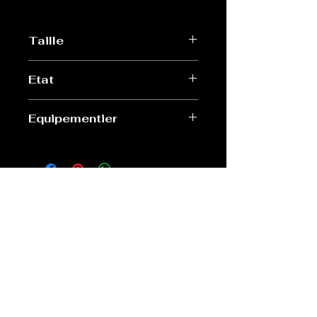
Taille
M
Etat
Très bon
Equipementier
Adidas
Old Sport Shop
contact@old-sport-shop.com
CGV