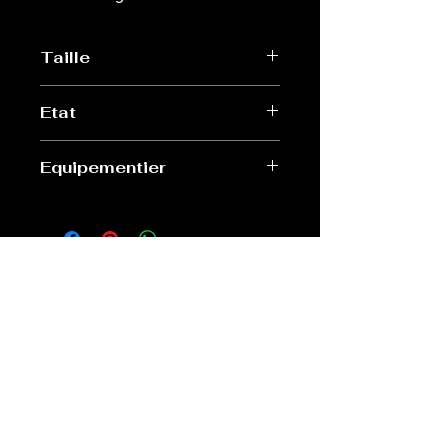
Taille
XXL
Etat
Très bon
Equipementier
Nike
Old Sport Shop
contact@old-sport-shop.com
CGV