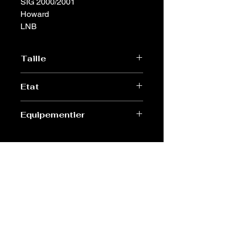
SIG 2000/2001
Howard
LNB
Taille
L
Etat
Excellent
Equipementier
Shemsy
Old Sport Shop
contact@old-sport-shop.com
CGV