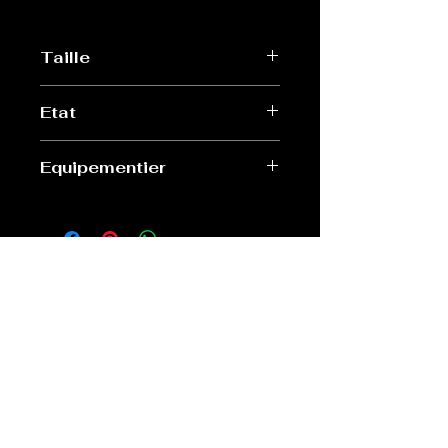
Taille
S
Etat
Très bon
Equipementier
Nike
Old Sport Shop
contact@old-sport-shop.com
CGV