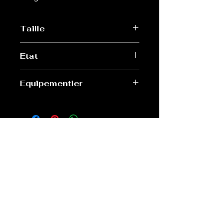
Taille
XL
Etat
Très bon
Equipementier
Sibille
Old Sport Shop
contact@old-sport-shop.com
CGV