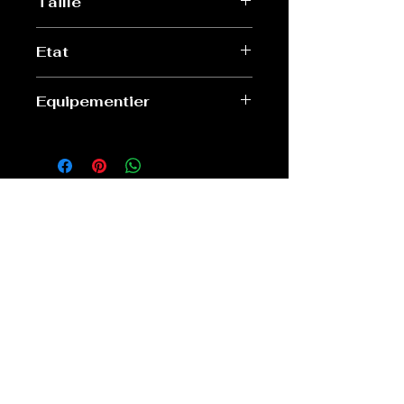
Taille
XL
Etat
Très bon
Equipementier
Biemme
Old Sport Shop
contact@old-sport-shop.com
CGV