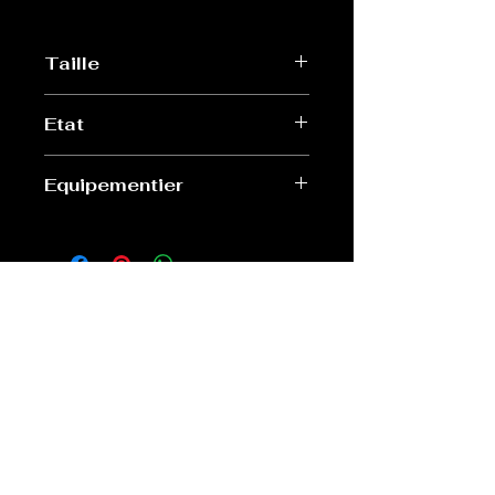
Taille
XL
Etat
Excellent
Equipementier
Nalini
Old Sport Shop
contact@old-sport-shop.com
CGV