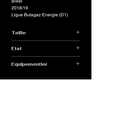
Brest
2018/19
Ligue Butagaz Energie (D1)
Taille
XL femme
Etat
Excellent
Equipementier
Hummel
Old Sport Shop
contact@old-sport-shop.com
CGV