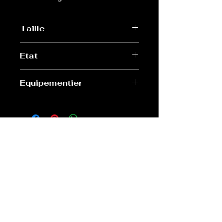
Taille
M
Etat
Très bon
Equipementier
Hummel
Old Sport Shop
contact@old-sport-shop.com
CGV