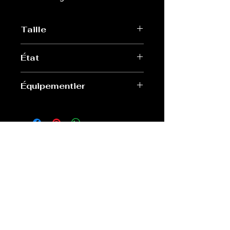
Taille
L
État
Très bon
Équipementier
Erima
Old Sport Shop
contact@old-sport-shop.com
CGV