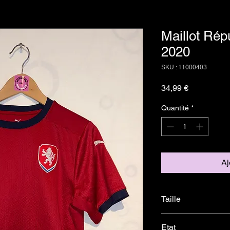
Maillot Rép
2020
SKU : 11000403
Prix
34,99 €
Quantité
*
Aj
Taille
S
Etat