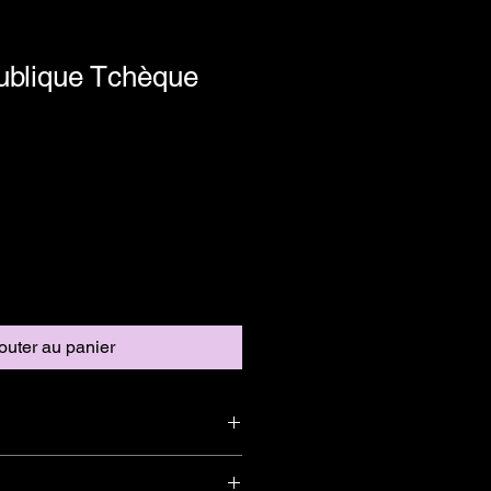
ublique Tchèque
outer au panier