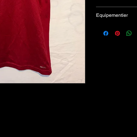
Très bon
Equipementier
Puma