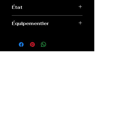
L
État
Bon, accrocs et mini trou à l’épaule
Équipementier
Adidas
Old Sport Shop
contact@old-sport-shop.com
CGV