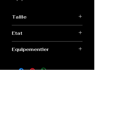
Taille
9 (L/XL)
Etat
Très bon
Equipementier
Adidas
Old Sport Shop
contact@old-sport-shop.com
CGV