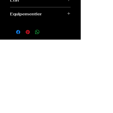
Etat
Très bon
Equipementier
Hungaria
Old Sport Shop
contact@old-sport-shop.com
CGV