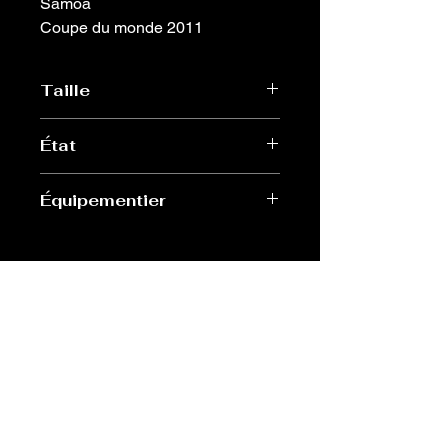
Samoa
Coupe du monde 2011
Taille
XL
État
Très bon
Équipementier
KooGa
Old Sport Shop
contact@old-sport-shop.com
CGV