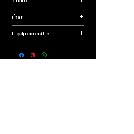
Taille
M
État
Très bon
Équipementier
Adidas
Old Sport Shop
contact@old-sport-shop.com
CGV