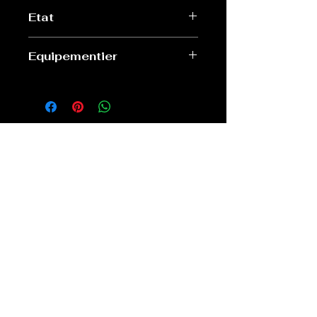
S femme
Etat
Très bon
Equipementier
Adidas
Old Sport Shop
contact@old-sport-shop.com
CGV