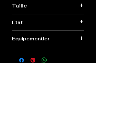
Taille
S
Etat
Très bon
Equipementier
Nike
Old Sport Shop
contact@old-sport-shop.com
CGV