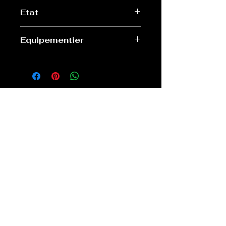
XL
Etat
Excellent
Equipementier
Le coq sportif
Old Sport Shop
contact@old-sport-shop.com
CGV