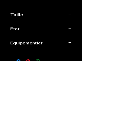
Taille
1/18
Etat
Très bon
Equipementier
Maisto
Old Sport Shop
contact@old-sport-shop.com
CGV