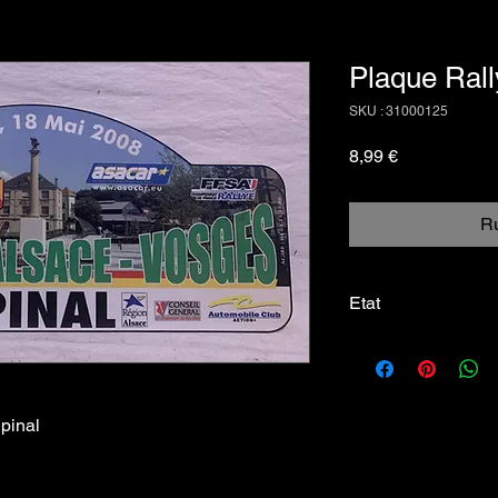
Plaque Rall
SKU : 31000125
Prix
8,99 €
Ru
Etat
Bon
pinal