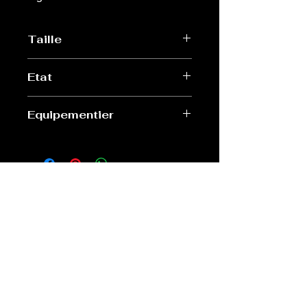
Taille
M
Etat
Très bon
Equipementier
Macron
Old Sport Shop
contact@old-sport-shop.com
CGV