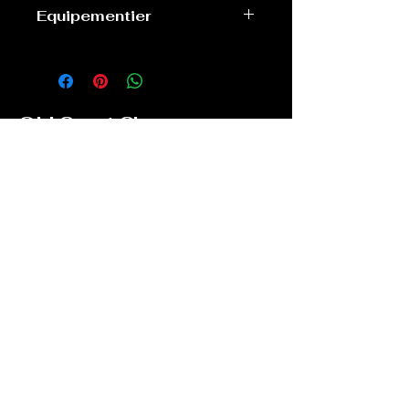
Excellent
Equipementier
Adidas
Old Sport Shop
contact@old-sport-shop.com
CGV