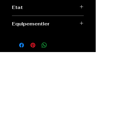
L
Etat
Très bon, 1 fil tiré à l'avant
Equipementier
Adidas
Old Sport Shop
contact@old-sport-shop.com
CGV