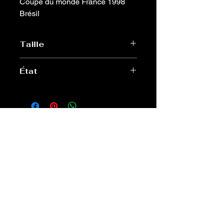
Coupe du monde France 1998
Brésil
Taille
L
État
Très bon
Old Sport Shop
contact@old-sport-shop.com
CGV