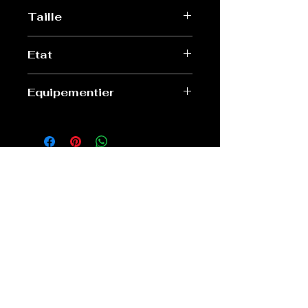
Taille
S
Etat
Très bon
Equipementier
Toyota
Old Sport Shop
contact@old-sport-shop.com
CGV