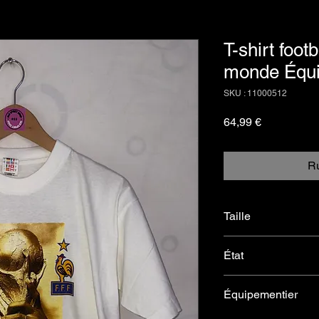
T-shirt foot
monde Équi
SKU : 11000512
Prix
64,99 €
Ru
Taille
L
État
Très bon, 2-3 traces 
Équipementier