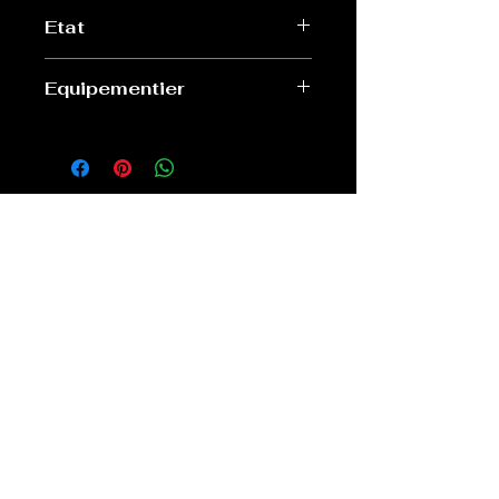
L
Etat
Neuf avec étiquette
Equipementier
Puma
Old Sport Shop
contact@old-sport-shop.com
CGV