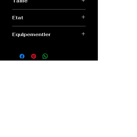
Taille
L
Etat
Très bon
Equipementier
Nike
Old Sport Shop
contact@old-sport-shop.com
CGV