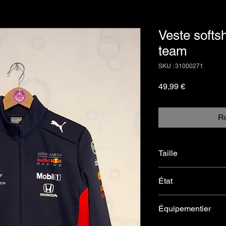
Veste softs
team
SKU : 31000271
Prix
49,99 €
Ru
Taille
L femme
État
Très bon
Équipementier