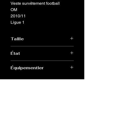
Veste survêtement football
OM
2010/11
Ligue 1
Taille
L
État
Très bon
Équipementier
Adidas
Old Sport Shop
contact@old-sport-shop.com